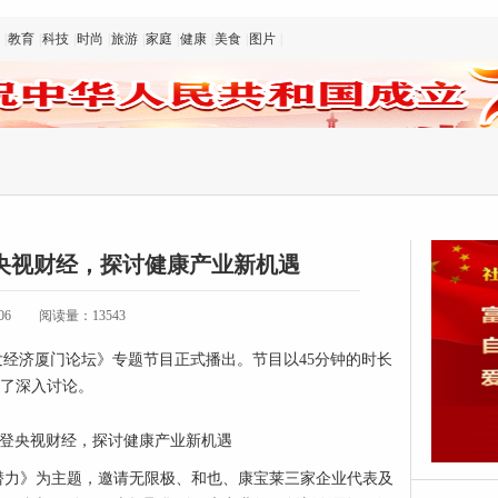
|
教育
|
科技
|
时尚
|
旅游
|
家庭
|
健康
|
美食
|
图片
|
央视财经，探讨健康产业新机遇
06
阅读量：13543
道《银发经济厦门论坛》专题节目正式播出。节目以45分钟的时长
开了深入讨论。
潜力》为主题，邀请无限极、和也、康宝莱三家企业代表及