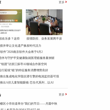
荐
更多
桥段欢乐多？这些
疫情防控、业务发展两不误
措并举让文化遗产焕发时代活力
+软件”2026南京软件大会将于6月2
天陪伴与守护平安健康险就医理赔服务案例斩
“组团”访浙江探寻AI领域合作新空间
运行延续“稳”的特征服务消费增势良好
推出集成电化学阻抗谱引擎的电池监控器可强
推出A控儿童智能眼镜·芯生代系列，以AI
条
更多
楼区小市街道举办“我们的节日——月圆中秋
万元起！长安马自达MAZDAEZ-60