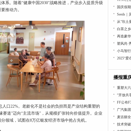
系。随着“健康中国2030”战略推进，产业步入提质升级
国庆假期
重要推动力。
Seed
从“坎土
白茶之乡
再造豪华
塑风尚·
小马智行
2025“
播报重
重塑大六
“开放共
FF公布
占总人口22%。老龄化不是社会的负担而是产业结构重塑的
广汽集团
缘赛道”迈向“主流市场”，从规模扩张转向价值提升。企业
麦吉丽全
细分领域，试图在8万亿银发经济市场中抢占先机。
技术突破