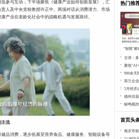
田侃参与互动；下半场聚焦《健康产业如何创新发展》，汇
热门推
负责人及中央党校教授许正中。两场对话从消费潜力、市场
健康产业在老龄化社会中的战略机遇与发展路径。
“智障”
古浪：多
聚焦“AI
900余
荷兰企业
5月经济
德州仪器
鲸鸣视控
首页头
到主流
南京市鼓
保健品消费，逐步拓展至营养食品、健康服务、智能设备等
11.99