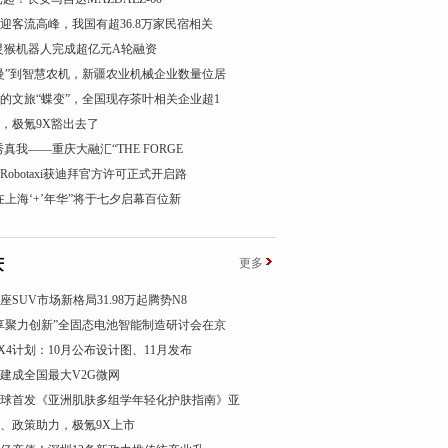
迎客流高峰，我国有超36.8万家民宿相关
s｜灵猴机器人完成超亿元A轮融资
曼”到智慧农机，新疆农业机械企业数量位居
的文旅“蝶变”，全国现存茶叶相关企业超1
，极氪9X豁出去了
秀真我——重庆大融汇“THE FORGE
Robotaxi获迪拜官方许可正式开启路
爱在上海‘+’年华”将于七夕启幕百位新
庆
更多
座SUV市场新格局31.98万起腾势N8
享聚力创新”全固态电池智能制造研讨会在京
FX4计划：10月公布设计图、11月发布
建成全国最大V2G微网
球首发《亚洲肌肤多组学年轻化护肤指南》亚
、政策助力，极氪9X上市