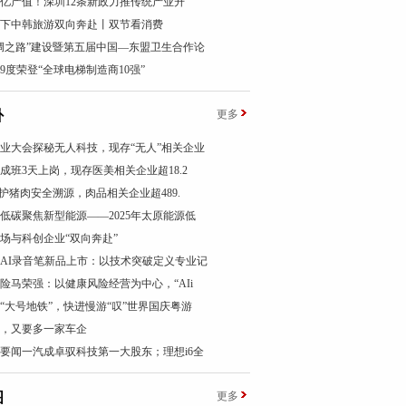
00亿产值！深圳12条新政力推传统产业升
下中韩旅游双向奔赴丨双节看消费
绸之路”建设暨第五届中国—东盟卫生合作论
9度荣登“全球电梯制造商10强”
卦
更多
业大会探秘无人科技，现存“无人”相关企业
成班3天上岗，现存医美相关企业超18.2
”护猪肉安全溯源，肉品相关企业超489.
低碳聚焦新型能源——2025年太原能源低
场与科创企业“双向奔赴”
AI录音笔新品上市：以技术突破定义专业记
险马荣强：以健康风险经营为中心，“AIi
“大号地铁”，快进慢游“叹”世界国庆粤游
，又要多一家车企
要闻一汽成卓驭科技第一大股东；理想i6全
图
更多