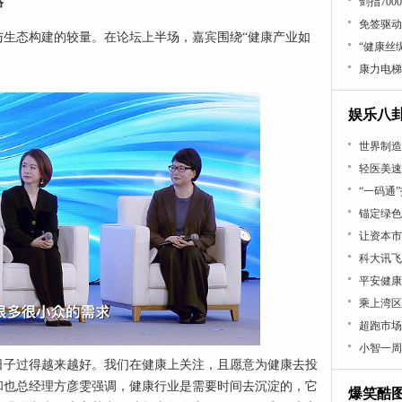
剑指70
路
免签驱动
与生态构建的较量。在论坛上半场，嘉宾围绕“健康产业如
“健康丝
康力电梯
娱乐八
世界制造
轻医美速
“一码通
锚定绿色
让资本市
科大讯飞
平安健康
乘上湾区
超跑市场
小智一周
日子过得越来越好。我们在健康上关注，且愿意为健康去投
和也总经理方彦雯强调，健康行业是需要时间去沉淀的，它
爆笑酷